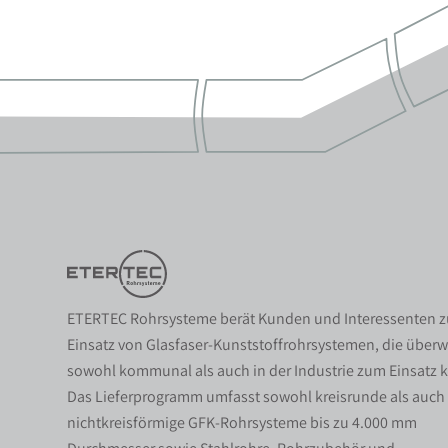
ETERTEC Rohrsysteme berät Kunden und Interessenten 
Einsatz von Glasfaser-Kunststoffrohrsystemen, die über
sowohl kommunal als auch in der Industrie zum Einsatz
Das Lieferprogramm umfasst sowohl kreisrunde als auch
nichtkreisförmige GFK-Rohrsysteme bis zu 4.000 mm