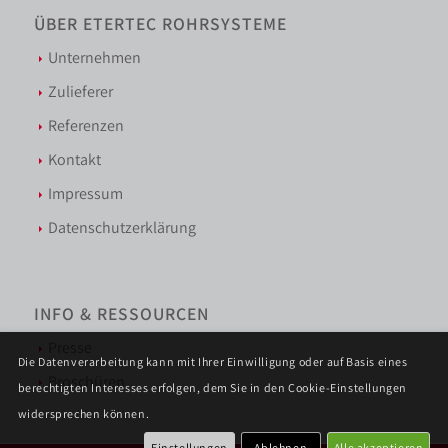
ÜBER ETERTEC ROHRSYSTEME
Unternehmen
Zulieferer
Referenzen
Kontakt
Impressum
Datenschutzerklärung
INFO & RESSOURCEN
Presse
Die Datenverarbeitung kann mit Ihrer Einwilligung oder auf Basis eines
Broschüren
berechtigten Interesses erfolgen, dem Sie in den Cookie-Einstellungen
widersprechen können.
Einstellungen
Ablehnen
Alle akzeptieren