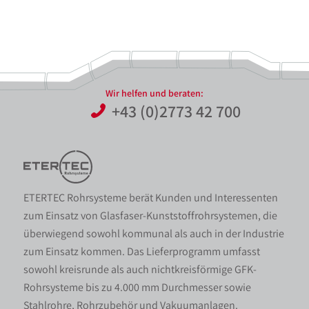
Wir helfen und beraten:
+43 (0)2773 42 700
ETERTEC Rohrsysteme berät Kunden und Interessenten
zum Einsatz von Glasfaser-Kunststoffrohrsystemen, die
überwiegend sowohl kommunal als auch in der Industrie
zum Einsatz kommen. Das Lieferprogramm umfasst
sowohl kreisrunde als auch nichtkreisförmige GFK-
Rohrsysteme bis zu 4.000 mm Durchmesser sowie
Stahlrohre, Rohrzubehör und Vakuumanlagen.