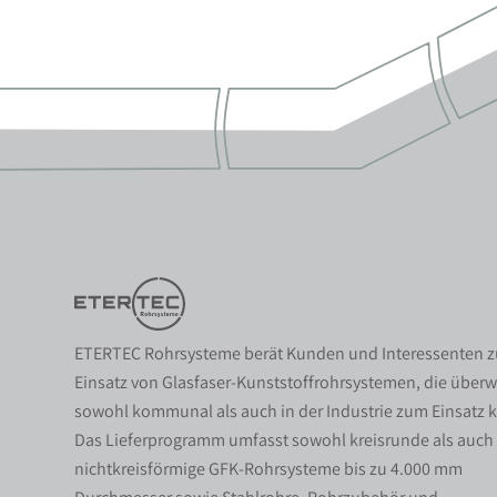
ETERTEC Rohrsysteme berät Kunden und Interessenten 
Einsatz von Glasfaser-Kunststoffrohrsystemen, die über
sowohl kommunal als auch in der Industrie zum Einsatz
Das Lieferprogramm umfasst sowohl kreisrunde als auch
nichtkreisförmige GFK-Rohrsysteme bis zu 4.000 mm